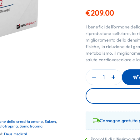
€
209.00
I benefici dell’ormone dell
riproduzione cellulare, la 
miglioramento della densit
fisiche, la riduzione del g
metabolismo, il miglioramen
salute cardiovascolare e la
Consegna gratuita p
ne della crescita umano
,
Saizen
,
totropina
,
Somatropina
d:
Deus Medical
Prodotti di altissima qual