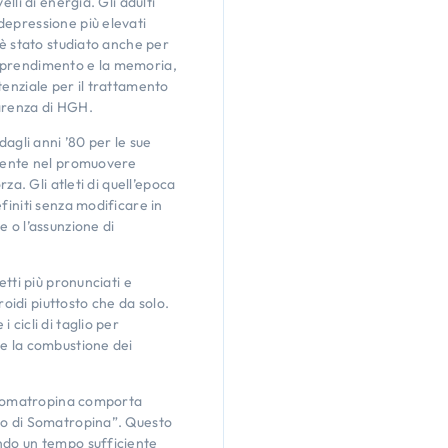
lli di energia. Gli adulti
depressione più elevati
 è stato studiato anche per
l’apprendimento e la memoria,
tenziale per il trattamento
arenza di HGH.
dagli anni ’80 per le sue
lmente nel promuovere
za. Gli atleti di quell’epoca
finiti senza modificare in
 o l’assunzione di
etti più pronunciati e
roidi piuttosto che da solo.
cicli di taglio per
re la combustione dei
a Somatropina comporta
lo di Somatropina”. Questo
ndo un tempo sufficiente