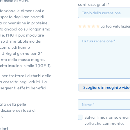
 rilascio di HGH.
contrassegnati
*
tandone le dimensioni e
rasporto degli aminoacidi
la conversione in proteine.
1
2
3
4
La tua valutazi
5
to anabolico sull’organismo,
st
st
st
st
st
ell
ell
ell
ell
ell
oltre, l’HGH può modulare
a
e
e
e
e
su
su
su
su
su
asso di metabolismo dei
5
5
5
5
5
lcuni studi hanno
 UI/kg al giorno per 24
mento della massa magra.
ita insulino-simile 1 (IGF-1).
per trattare i disturbi della
 crescita negli adulti. La
Scegliere immagini e vide
 seguenti effetti benefici
ità della pelle
duzione dei tassi di
ici
Salva il mio nome, email
volta che commento.
olari