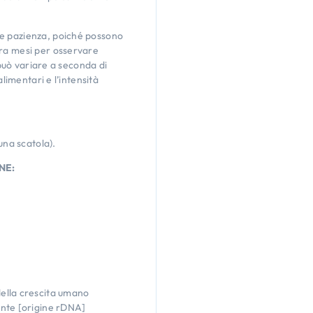
de pazienza, poiché possono
ura mesi per osservare
i può variare a seconda di
alimentari e l’intensità
una scatola).
NE:
lla crescita umano
nte [origine rDNA]