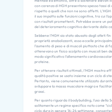
mentale ed emotivo, oltre a sostenere elevati live
con carenza di HGH presentano spesso tassi di 
rispetto a quelli che non ne sono affetti. L’HGH
il suo impatto sulle funzioni cognitive, tra cui 
con risultati promettenti. Potrebbe avere un po
del deterioramento cognitivo derivante dalla c
Sebbene l’HGH sia stato abusato dagli atleti fin 
proprietà anabolizzanti, esso eccelle principa
l’aumento di peso e di muscoli piuttosto che di for
ottenevano un fisico scolpito con muscoli ben de
modo significativo l’allenamento cardiovascolare
proteine.
Per ottenere risultati ottimali, l’HGH mostra eff
qualità positive se usato insieme a un ciclo di ste
Pertanto, viene comunemente utilizzato durante i 
sviluppare la massa muscolare magra e facilita
grassi.
Per quanto riguarda il bodybuilding, l’uso dell
solitamente un regime specifico noto come “cic
ciclo dura in genere 16-24 settimane, consente