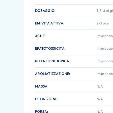
DOSAGGIO
1-8IU al g
EMIVITA ATTIVA
2-3 ore
ACNE
Improbabi
EPATOTOSSICITÀ
Improbabi
RITENZIONE IDRICA
Improbabi
AROMATIZZAZIONE
Improbabi
MASSA
N/A
DEFINIZIONE
N/A
FORZA
N/A