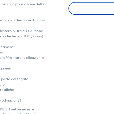
raverso la promozione della
, della ritenzione di calcio
esterolo, tra cui riduzione
el colesterolo HDL (buono)
lenamenti
ni
i affrontare le situazioni e
legamenti
a parte del fegato
ato
creatiche
eiodinazione)
dell’HGH nel benessere