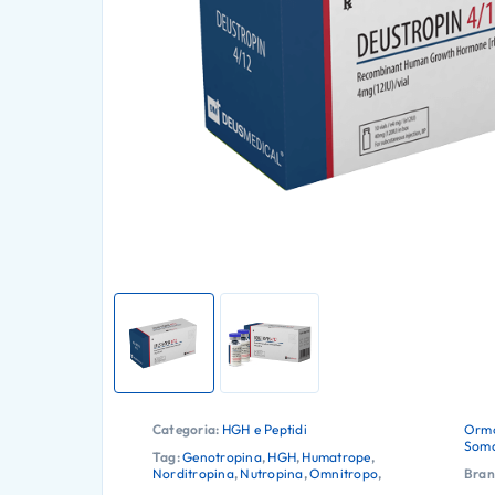
Categoria:
HGH e Peptidi
Ormo
Soma
Tag:
Genotropina
,
HGH
,
Humatrope
,
Norditropina
,
Nutropina
,
Omnitropo
,
Bran