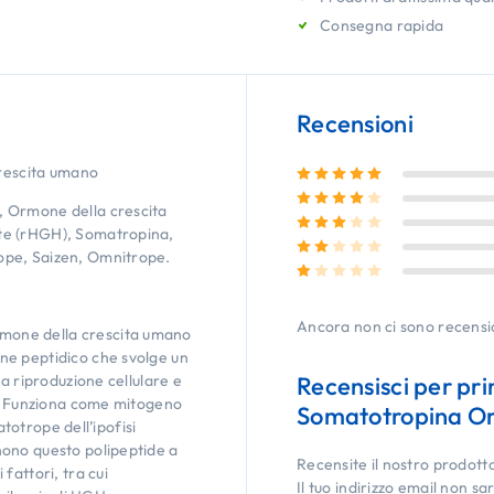
Consegna rapida
Recensioni
rescita umano
Valutato
5
su 5
Valutato
4
su 5
 Ormone della crescita
Valutato
3
su 5
te (rHGH), Somatropina,
Valutato
2
su 5
ope, Saizen, Omnitrope.
Valutato
1
su 5
Ancora non ci sono recensi
mone della crescita umano
ne peptidico che svolge un
la riproduzione cellulare e
Recensisci per p
li. Funziona come mitogeno
Somatotropina Or
atotrope dell’ipofisi
ono questo polipeptide a
Recensite il nostro prodott
fattori, tra cui
Il tuo indirizzo email non sa