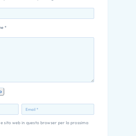
one
*
o
 e sito web in questo browser per la prossima