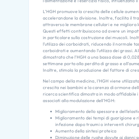
l’alimentazione e l’esercizio fisico, influenzano il
L’HGH promuove la crescita delle cellule aumen
accelerandone la divisione. Inoltre, facilita il t
attraverso le membrane cellulari e ne migliora 
Questi effetti contribuiscono ad avere un impat
in particolare sulla costruzione dei muscoli. In
l’utilizzo dei carboidrati, riducendo il normale t
carboidrati e aumentando l’utilizzo dei grassi. A
dimostrato che l’HGH a una bassa dose di 0,028
settimane porta alla perdita di grasso e all’au
Inoltre, stimola la produzione del fattore di cresc
Nel campo della medicina, l’HGH viene utilizzato 
crescita nei bambini e la carenza di ormone della
ricerca scientifica dimostra in modo affidabile i
associati alla modulazione dell’HGH:
Miglioramento dello spessore e dell’elastic
Miglioramento dei tempi di guarigione e ri
infezione dopo traumi o interventi chirurg
Aumento della sintesi proteica
Diminuzione delle rughe dovute ai danni s