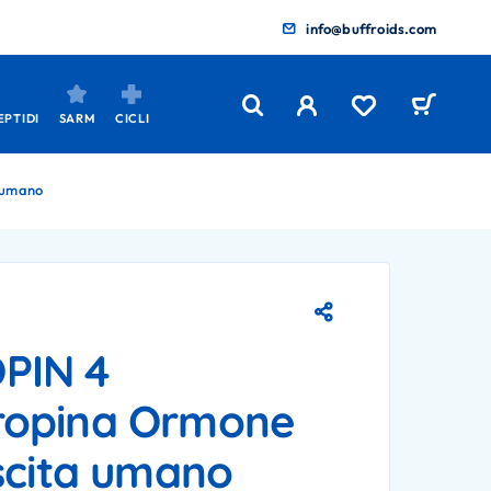
info@buffroids.com
EPTIDI
SARM
CICLI
 umano
PIN 4
ropina Ormone
scita umano