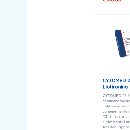
CYTOMED 2
Liotironina
CYTOMED 25 è 
commerciale de
liotironina sodi
comunemente n
T3. Si tratta d
sintetica dell’
tiroideo, appo