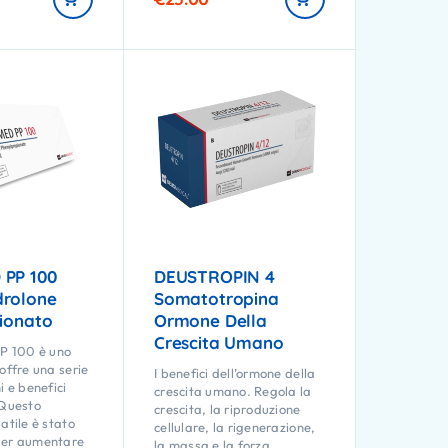
PP 100
DEUSTROPIN 4
rolone
Somatotropina
pionato
Ormone Della
Crescita Umano
 100 è uno
offre una serie
I benefici dell’ormone della
i e benefici
crescita umano. Regola la
 Questo
crescita, la riproduzione
atile è stato
cellulare, la rigenerazione,
per aumentare
la massa e la forza