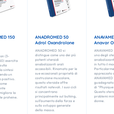
ED 150
ANADROMED 50
ANAVAME
Adrol Oxandrolone
Anavar O
ANADROMED 50 si
ANAVAMED 1
distingue come uno dei più
uno degli ste
on (3-
potenti steroidi
anabolizzanti
) esercita
anabolizzanti orali
in tutto il m
 sulla
accessibili. Rinomato per le
Particolarm
a sintesi
sue eccezionali proprietà di
apprezzato d
lendo un
costruzione muscolare,
ANAVAMED 1
o positivo.
questo steroide offre
guadagnato 
 come
risultati notevoli. I suoi cicli
di “Physique
ante
si concentrano
Questo ster
migliora la
principalmente sul bulking,
problemi min
le proteine.
sull’aumento della forza e
donne.
sullo sviluppo generale
della massa.