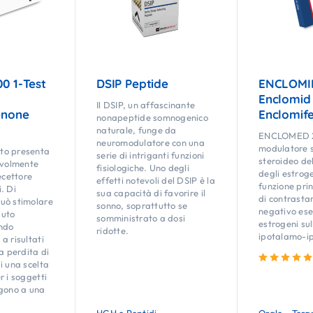
0 1-Test
DSIP Peptide
ENCLOMI
Enclomid
Il DSIP, un affascinante
enone
Enclomife
nonapeptide somnogenico
naturale, funge da
ENCLOMED 2
neuromodulatore con una
modulatore s
to presenta
serie di intriganti funzioni
steroideo de
evolmente
fisiologiche. Uno degli
degli estrog
ecettore
effetti notevoli del DSIP è la
funzione prin
. Di
sua capacità di favorire il
di contrasta
uò stimolare
sonno, soprattutto se
negativo ese
suto
somministrato a dosi
estrogeni sul
ndo
ridotte.
ipotalamo-ip
a risultati
a perdita di
i una scelta
r i soggetti
ngono a una
HGH e Peptidi
Orale
Tera