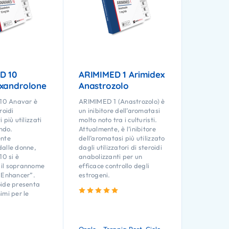
D 10
ARIMIMED 1 Arimidex
xandrolone
Anastrozolo
0 Anavar è
ARIMIMED 1 (Anastrozolo) è
roidi
un inibitore dell’aromatasi
 più utilizzati
molto noto tra i culturisti.
ondo.
Attualmente, è l’inibitore
ente
dell’aromatasi più utilizzato
alle donne,
dagli utilizzatori di steroidi
0 si è
anabolizzanti per un
il soprannome
efficace controllo degli
 Enhancer”.
estrogeni.
oide presenta
Valutato
5.00
su 5
imi per le