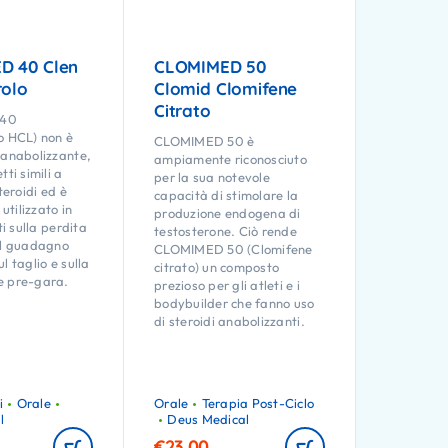
D 40 Clen
CLOMIMED 50
rolo
Clomid Clomifene
Citrato
40
o HCL) non è
CLOMIMED 50 è
 anabolizzante,
ampiamente riconosciuto
tti simili a
per la sua notevole
teroidi ed è
capacità di stimolare la
tilizzato in
produzione endogena di
ti sulla perdita
testosterone. Ciò rende
ul guadagno
CLOMIMED 50 (Clomifene
l taglio e sulla
citrato) un composto
e pre-gara.
prezioso per gli atleti e i
bodybuilder che fanno uso
di steroidi anabolizzanti.
i
Orale
Orale
Terapia Post-Ciclo
l
Deus Medical
€
23.00