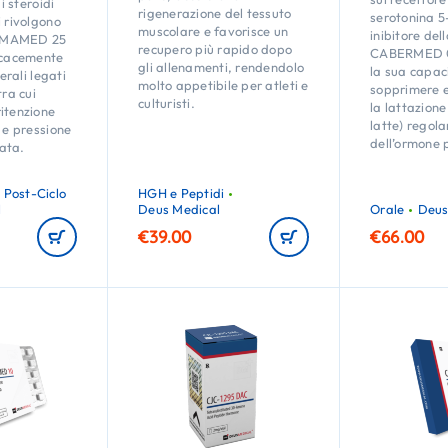
di steroidi
rigenerazione del tessuto
serotonina 
i rivolgono
muscolare e favorisce un
inibitore del
OMAMED 25
recupero più rapido dopo
CABERMED 0,
ficacemente
gli allenamenti, rendendolo
la sua capac
terali legati
molto appetibile per atleti e
sopprimere 
tra cui
culturisti.
la lattazione
itenzione
latte) regolan
e e pressione
dell’ormone 
ata.
 Post-Ciclo
HGH e Peptidi
l
Deus Medical
Orale
Deus
€
39.00
€
66.00