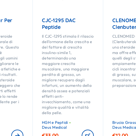
r Per
CJC-1295 DAC
CLENOME
Peptide
Clenbute
teroide
Il CJC-1295 stimola il rilascio
CLENOMED 
rale di
dell’ormone della crescita e
(Clenbuterol
re. Questo
del fattore di crescita
uno steroide
 è
insulino-simile 1,
ma offre effe
gli uomini
determinando una
quelli degli s
gliorare le
maggiore crescita
ampiamente u
 atletiche e
muscolare, una maggiore
cicli incentra
risultati.
perdita di grasso, un
di grasso, s
steroide
migliore recupero dagli
muscolare, su
leggero che
infortuni, un aumento della
preparazion
i effetti
densità ossea e potenziali
he lo rende
effetti anti-
lente per i
invecchiamento, come una
migliore qualità e vitalità
della pelle.
HGH e Peptidi
Brucia Grass
Deus Medical
Deus Medica
€
33.00
€
12.00