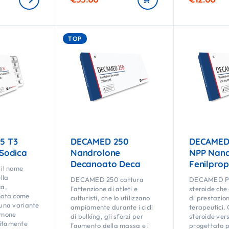
TOP
5 T3
DECAMED 250
DECAMED 
 Sodica
Nandrolone
NPP Nand
Decanoato Deca
Fenilpro
il nome
lla
DECAMED 250 cattura
DECAMED PP
ca,
l’attenzione di atleti e
steroide che 
ota come
culturisti, che lo utilizzano
di prestazion
i una variante
ampiamente durante i cicli
terapeutici.
ormone
di bulking, gli sforzi per
steroide vers
sitamente
l’aumento della massa e i
progettato 