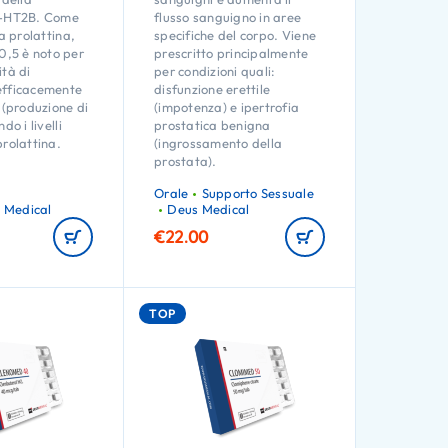
5-HT2B. Come
flusso sanguigno in aree
la prolattina,
specifiche del corpo. Viene
5 è noto per
prescritto principalmente
ità di
per condizioni quali:
efficacemente
disfunzione erettile
 (produzione di
(impotenza) e ipertrofia
do i livelli
prostatica benigna
prolattina.
(ingrossamento della
prostata).
Orale
Supporto Sessuale
 Medical
Deus Medical
€
22.00
TOP