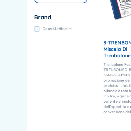
Brand
Deus Medical
69
3-TRENBOM
Miscela Di
Trenbolone
Trenbolone Fusi
TRENBOMED 150
notevoli effetti
promozione dell
proteica, stabi
bilancio azotat
Inoltre, agisce
potente stimol
dell’appetito e 
conversione del