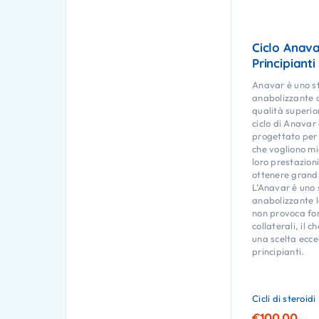
Ciclo Anava
Principianti
Anavar è uno s
anabolizzante o
qualità superio
ciclo di Anavar
progettato per 
che vogliono mi
loro prestazioni
ottenere grandi 
L’Anavar è uno 
anabolizzante 
non provoca fort
collaterali, il c
una scelta eccel
principianti.
Cicli di steroidi
€
100.00