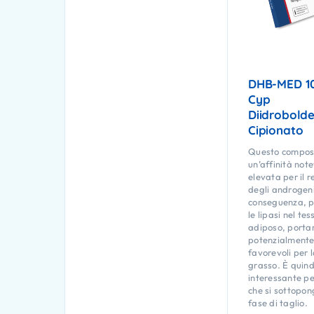
DHB-MED 10
Cyp
Diidrobold
Cipionato
Questo compos
un’affinità not
elevata per il r
degli androgeni
conseguenza, p
le lipasi nel tes
adiposo, porta
potenzialmente 
favorevoli per l
grasso. È quind
interessante pe
che si sottopo
fase di taglio.