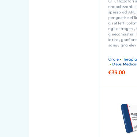
Gli utilizzatori 
anabolizzanti s
spesso ad AR
per gestire ef
gli effetti colla
agli estrogeni, 
ginecomastia, r
idrica, gonfior
sanguigna elev
Orale
Terapia
Deus Medica
€
33.00