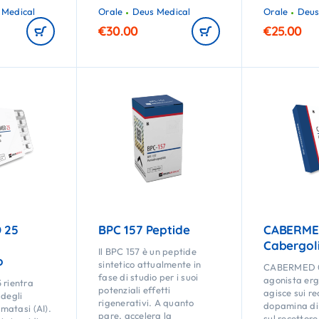
 Medical
Orale
Deus Medical
Orale
Deus
€
30.00
€
25.00
 25
BPC 157 Peptide
CABERME
Cabergol
Il BPC 157 è un peptide
o
sintetico attualmente in
CABERMED 0
fase di studio per i suoi
agonista erg
rientra
potenziali effetti
agisce sui re
 degli
rigenerativi. A quanto
dopamina di 
omatasi (AI).
pare, accelera la
sul recettore