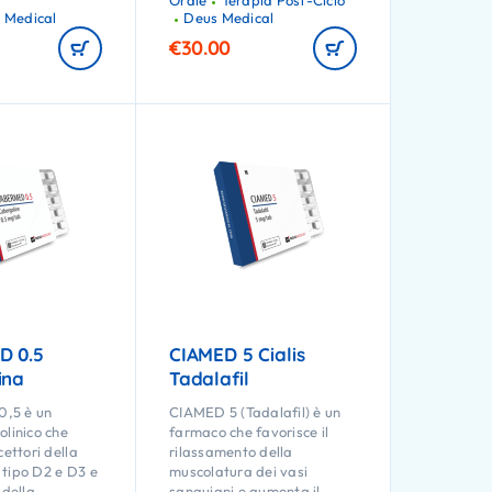
Orale
Terapia Post-Ciclo
 Medical
Deus Medical
€
30.00
D 0.5
CIAMED 5 Cialis
ina
Tadalafil
,5 è un
CIAMED 5 (Tadalafil) è un
olinico che
farmaco che favorisce il
cettori della
rilassamento della
tipo D2 e D3 e
muscolatura dei vasi
 della
sanguigni e aumenta il