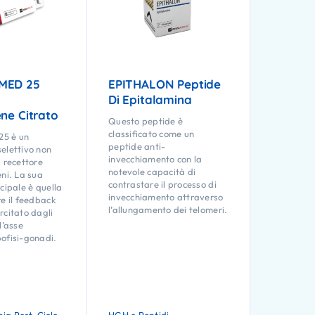
MED 25
EPITHALON Peptide
Di Epitalamina
ne Citrato
Questo peptide è
classificato come un
5 è un
peptide anti-
elettivo non
invecchiamento con la
l recettore
notevole capacità di
eni. La sua
contrastare il processo di
cipale è quella
invecchiamento attraverso
re il feedback
l’allungamento dei telomeri.
rcitato dagli
l’asse
ofisi-gonadi.
Valutato
5.00
su 5
pia Post-Ciclo
HGH e Peptidi