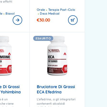
e effetti
Orale
Terapia Post-Ciclo
le
Biaxol
Deus Medical
€
30.00
ESAURITO
e Di Grassi
Bruciatore Di Grassi
i Yohimbina
ECA Efedrina
 è un
L’efedrina, o gli integratori
 che viene
contenenti alcaloidi