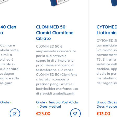
40 Clen
CLOMIMED 50
CYTOMED
lo
Clomid Clomifene
Liotironi
Citrato
0
CYTOMED 25 
HCL) non è
commerciale 
CLOMIMED 50 è
abolizzante,
liotironina s
ampiamente riconosciuto
 simili a
comunement
per la sua notevole
roidi ed è
T3. Si tratta
capacità di stimolare la
izzato in
sintetica del
produzione endogena di
sulla perdita
tiroideo, ap
testosterone. Ciò rende
 guadagno
studiata per 
CLOMIMED 50 (Clomifene
aglio e sulla
metabolism
citrato) un composto
re-gara.
dell’organis
prezioso per gli atleti e i
bodybuilder che fanno uso
di steroidi anabolizzanti.
Orale
Orale
Terapia Post-Ciclo
Brucia Grass
Deus Medical
Deus Medica
€
23.00
€
13.00