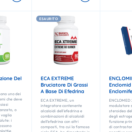
ESAURITO
azione Del
ECA EXTREME
ENCLOMI
Bruciatore Di Grassi
Enclomid
A Base Di Efedrina
Enclomife
 sono uno dei
emi che deve
ECA EXTREME, un
ENCLOMED 2
siasi
integratore contenente
modulatore s
anzato, o
alcaloidi dell’efedrina e
steroideo de
 voglia
combinazioni di alcaloidi
degli estrog
lute: i
dell’efedrina con altri
funzione prin
possono
composti, tra cui la famosa
di contrasta
alattie
sigla ECA, ha dimostrato in
negativo ese