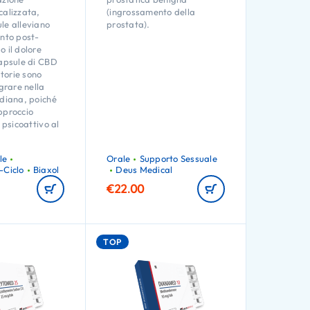
calizzata,
(ingrossamento della
le alleviano
prostata).
ento post-
 il dolore
capsule di CBD
torie sono
egrare nella
idiana, poiché
pproccio
n psicoattivo al
le
Orale
Supporto Sessuale
-Ciclo
Biaxol
Deus Medical
€
22.00
TOP