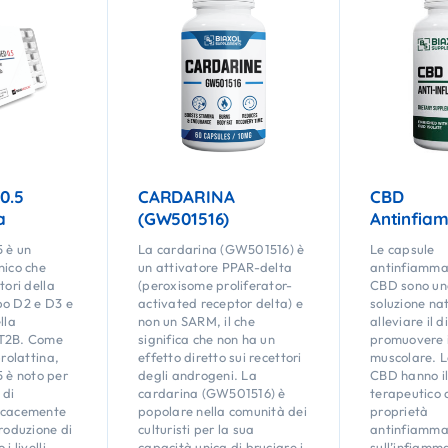
0.5
CARDARINA
CBD
a
(GW501516)
Antinfia
 è un
La cardarina (GW501516) è
Le capsule
nico che
un attivatore PPAR-delta
antinfiammat
tori della
(peroxisome proliferator-
CBD sono un
po D2 e D3 e
activated receptor delta) e
soluzione na
lla
non un SARM, il che
alleviare il d
HT2B. Come
significa che non ha un
promuovere i
prolattina,
effetto diretto sui recettori
muscolare. L
è noto per
degli androgeni. La
CBD hanno il
 di
cardarina (GW501516) è
terapeutico d
icacemente
popolare nella comunità dei
proprietà
produzione di
culturisti per la sua
antinfiamma
i livelli
capacità unica di bruciare i
sull’infiamm