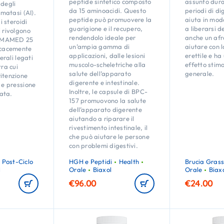
peptide sintetico composto
assunto dura
 degli
da 15 aminoacidi. Questo
periodi di di
omatasi (AI).
peptide può promuovere la
aiuta in modo
di steroidi
guarigione e il recupero,
a liberarsi d
i rivolgono
rendendolo ideale per
anche un afr
OMAMED 25
un’ampia gamma di
aiutare con l
ficacemente
applicazioni, dalle lesioni
erettile e ha
terali legati
muscolo-scheletriche alla
effetto stimo
tra cui
salute dell’apparato
generale.
itenzione
digerente e intestinale.
e e pressione
Inoltre, le capsule di BPC-
ata.
157 promuovono la salute
dell’apparato digerente
aiutando a riparare il
rivestimento intestinale, il
che può aiutare le persone
con problemi digestivi.
 Post-Ciclo
HGH e Peptidi
Health
Brucia Grass
l
Orale
Biaxol
Orale
Biax
€
96.00
€
24.00