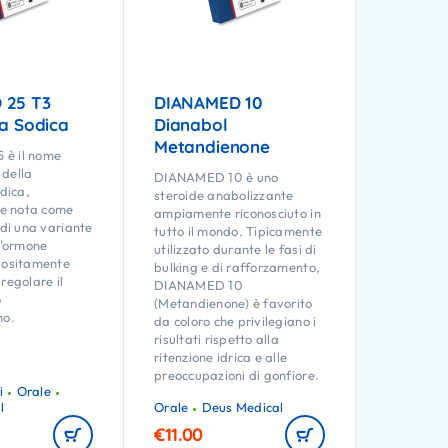
 25 T3
DIANAMED 10
na Sodica
Dianabol
Metandienone
è il nome
della
DIANAMED 10 è uno
odica,
steroide anabolizzante
e nota come
ampiamente riconosciuto in
 di una variante
tutto il mondo. Tipicamente
l’ormone
utilizzato durante le fasi di
positamente
bulking e di rafforzamento,
regolare il
DIANAMED 10
o
(Metandienone) è favorito
mo.
da coloro che privilegiano i
risultati rispetto alla
ritenzione idrica e alle
preoccupazioni di gonfiore.
i
Orale
l
Orale
Deus Medical
€
11.00