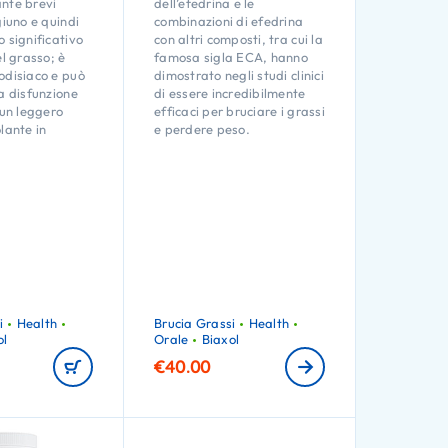
nte brevi
dell’efedrina e le
giuno e quindi
combinazioni di efedrina
 significativo
con altri composti, tra cui la
el grasso; è
famosa sigla ECA, hanno
odisiaco e può
dimostrato negli studi clinici
a disfunzione
di essere incredibilmente
 un leggero
efficaci per bruciare i grassi
lante in
e perdere peso.
i
Health
Brucia Grassi
Health
ol
Orale
Biaxol
€
40.00