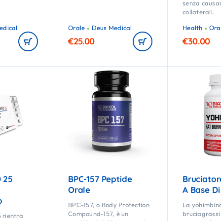
senza causar
collaterali.
edical
Orale
Deus Medical
Health
Ora
€
25.00
€
30.00
 25
BPC-157 Peptide
Bruciator
Orale
A Base D
o
BPC-157, o Body Protection
La yohimbina
Compound-157, è un
bruciagrassi
rientra