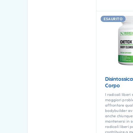
ESAURITO
Disintossic
Corpo
I radicali liberi
maggiori probl
affrontare qual
bodybuilder av
anche chiunque
mantenersi in sa
radicali liberi 
contribuire a m