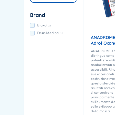
Brand
Biaxol
22
Deus Medical
26
ANADROME
Adrol Oxan
ANADROMED 5
distingue come 
potenti steroidi
anabolizzanti o
accessibili. Ri
sue eccezionali
costruzione mu
questo steroide
risultati notevoli
si concentrano
principalmente 
sull’aumento de
sullo sviluppo 
della massa.