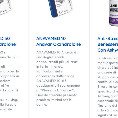
D 50
ANAVAMED 10
Anti-Stres
drolone
Anavar Oxandrolone
Benesser
Con Ash
0 si
ANAVAMED 10 Anavar è
uno dei più
uno degli steroidi
Lo stress pu
anabolizzanti più utilizzati
molti aspetti
rali
in tutto il mondo.
vita e può i
nomato per le
Particolarmente
una serie di 
 proprietà di
apprezzato dalle donne,
sfuggono al 
scolare,
ANAVAMED 10 si è
controllo. Gr
 offre
guadagnato il soprannome
Stress, la c
. I suoi cicli
di “Physique Enhancer”.
specifica di e
Questo steroide presenta
Ashwagandha
sul bulking,
problemi minimi per le
essenziale d
lla forza e
donne.
l’insieme dei
generale
ridurrà in m
significativo i