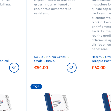
lattina.
grassi, ridurre i tempi di
muscolare lo
recupero e aumentare la
queste capsu
resistenza.
l’indolenzim
allenamento o
cronico. Le 
antinfiamma
facili da int
routine quot
offrono un a
olistico e no
benessere.
SARM
Brucia Grassi
Health
Ora
edical
Orale
Biaxol
Terapia Post
€
54.00
€
60.00
TOP