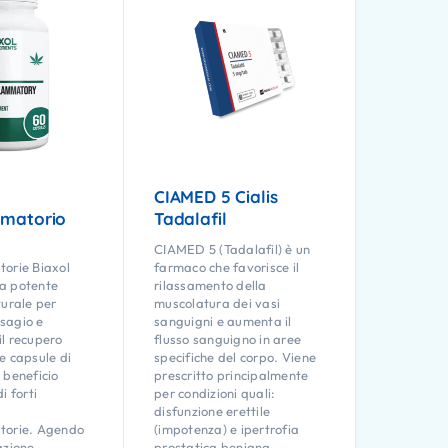
CIAMED 5 Cialis
mmatorio
Tadalafil
CIAMED 5 (Tadalafil) è un
orie Biaxol
farmaco che favorisce il
a potente
rilassamento della
turale per
muscolatura dei vasi
isagio e
sanguigni e aumenta il
l recupero
flusso sanguigno in aree
e capsule di
specifiche del corpo. Viene
 beneficio
prescritto principalmente
i forti
per condizioni quali:
disfunzione erettile
torie. Agendo
(impotenza) e ipertrofia
azione
prostatica benigna