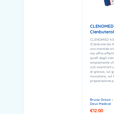
CLENOMED 
Clenbutero
CLENOMED 4
(Clenbuterolo 
uno steroide an
ma offre effetti
quelli degli ste
ampiamente util
cicli incentrati 
di grasso, sul
muscolare, sul t
preparazione p
Brucia Grassi
Deus Medical
€
12.00