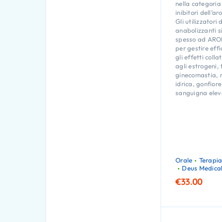
nella categoria
inibitori dell’ar
Gli utilizzatori 
anabolizzanti s
spesso ad AR
per gestire ef
gli effetti colla
agli estrogeni, 
ginecomastia, r
idrica, gonfior
sanguigna elev
Orale
Terapia
Deus Medica
€
33.00