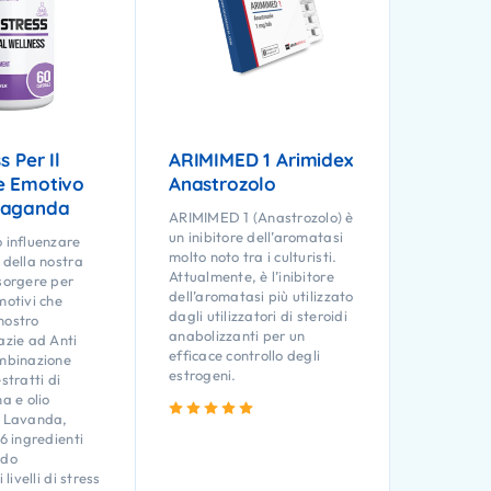
s Per Il
ARIMIMED 1 Arimidex
e Emotivo
Anastrozolo
waganda
ARIMIMED 1 (Anastrozolo) è
un inibitore dell’aromatasi
ò influenzare
molto noto tra i culturisti.
 della nostra
Attualmente, è l’inibitore
nsorgere per
dell’aromatasi più utilizzato
motivi che
dagli utilizzatori di steroidi
nostro
anabolizzanti per un
azie ad Anti
efficace controllo degli
ombinazione
estrogeni.
stratti di
 e olio
Valutato
5.00
su 5
i Lavanda,
 6 ingredienti
odo
 livelli di stress