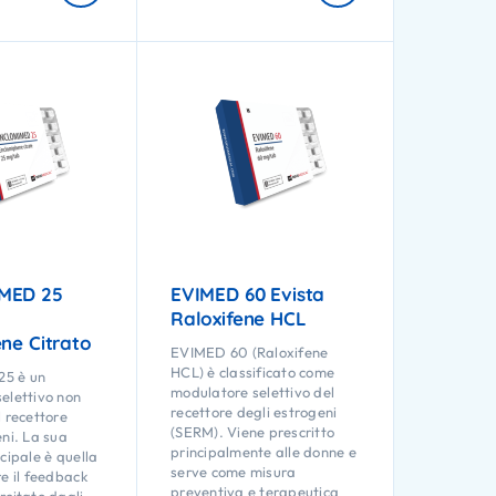
MED 25
EVIMED 60 Evista
Raloxifene HCL
ne Citrato
EVIMED 60 (Raloxifene
HCL) è classificato come
5 è un
modulatore selettivo del
elettivo non
recettore degli estrogeni
l recettore
(SERM). Viene prescritto
eni. La sua
principalmente alle donne e
cipale è quella
serve come misura
re il feedback
preventiva e terapeutica
rcitato dagli