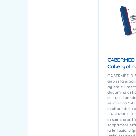
CABERMED 
Cabergolin
CABERMED 0,5
agonista ergoli
agisce sui recet
dopamina di ti
sul recettore de
serotonina 5-
inibitore della 
CABERMED 0,5 
la sua capacità
sopprimere eff
la lattazione (
latte) regolando 