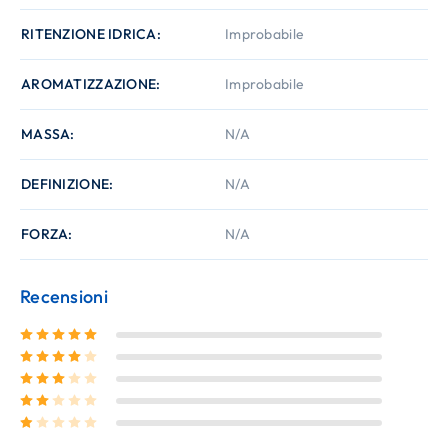
RITENZIONE IDRICA
Improbabile
AROMATIZZAZIONE
Improbabile
MASSA
N/A
DEFINIZIONE
N/A
FORZA
N/A
Recensioni
Valutato
5
su 5
Valutato
4
su 5
Valutato
3
su 5
Valutato
2
su 5
Valutato
1
su 5