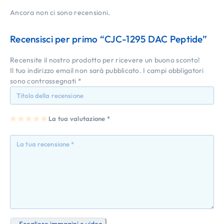
Ancora non ci sono recensioni.
Recensisci per primo “CJC-1295 DAC Peptide”
Recensite il nostro prodotto per ricevere un buono sconto!
Il tuo indirizzo email non sarà pubblicato.
I campi obbligatori
sono contrassegnati
*
1
2
3
4
La tua valutazione
5
*
st
st
st
st
st
ell
ell
ell
ell
ell
a
e
e
e
e
su
su
su
su
su
5
5
5
5
5