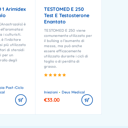
 1 Arimidex
TESTOMED E 250
olo
Test E Testosterone
Enantato
Anastrozolo) è
dell’aromatasi
TESTOMED E 250 viene
 i culturisti.
comunemente utilizzato per
è l’inibitore
il bulking o l’aumento di
i più utilizzato
massa, ma può anche
tori di steroidi
essere efficacemente
i per un
utilizzato durante i cicli di
rollo degli
taglio o di perdita di
grasso.
Valutato
5.00
su 5
Valutato
5.00
su 5
pia Post-Ciclo
cal
Iniezioni
Deus Medical
€
33.00