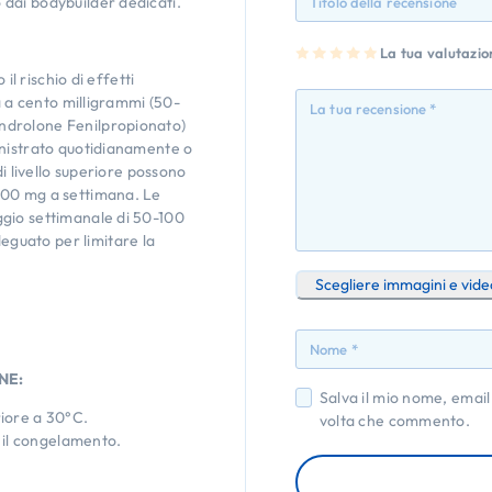
dai bodybuilder dedicati.
1
2
3
4
La tua valutazi
5
st
st
st
st
st
il rischio di effetti
ell
ell
ell
ell
ell
a
e
e
e
e
a a cento milligrammi (50-
su
su
su
su
su
5
5
5
5
5
ndrolone Fenilpropionato)
inistrato quotidianamente o
di livello superiore possono
800 mg a settimana. Le
gio settimanale di 50-100
guato per limitare la
Scegliere immagini e vide
NE:
Salva il mio nome, email
iore a 30°C.
volta che commento.
e il congelamento.