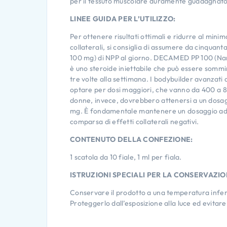
per il tessuto muscolare duramente guadagnato 
LINEE GUIDA PER L’UTILIZZO:
Per ottenere risultati ottimali e ridurre al minimo 
collaterali, si consiglia di assumere da cinquant
100 mg) di NPP al giorno. DECAMED PP 100 (Na
è uno steroide iniettabile che può essere somm
tre volte alla settimana. I bodybuilder avanzati 
optare per dosi maggiori, che vanno da 400 a 
donne, invece, dovrebbero attenersi a un dosag
mg. È fondamentale mantenere un dosaggio ade
comparsa di effetti collaterali negativi.
CONTENUTO DELLA CONFEZIONE:
1 scatola da 10 fiale, 1 ml per fiala.
ISTRUZIONI SPECIALI PER LA CONSERVAZIO
Conservare il prodotto a una temperatura infer
Proteggerlo dall’esposizione alla luce ed evitar