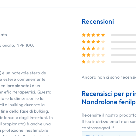
Recensioni
nato
Valutato
5
su 5
Valutato
4
su 5
ionato, NPP 100,
Valutato
3
su 5
Valutato
2
su 5
Valutato
1
su 5
è un notevole steroide
Ancora non ci sono recensi
ase estere comunemente
nilpropionato) è un
enefici terapeutici. Questo
Recensisci per p
tare le dimensioni e la
Nandrolone fenil
li di bulking durante la
tine della fase di bulking,
Recensite il nostro prodott
intense e dagli infortuni. In
Il tuo indirizzo email non sa
lpropionato) è anche una
contrassegnati
*
na protezione inestimabile