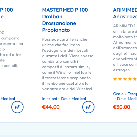
P 100
MASTERMED P 100
ARIMIMED
ne
Drolban
Anastroz
Drostanolone
ARIMIMED 1 (
Propionato
un inibitore 
00
molto noto tra
n composto
Possiede caratteristiche
Attualmente, 
 presenta una
uniche che facilitano
dell’aromatas
cio
l’asciugatura dei muscoli
dagli utilizza
to ad altre
durante i cicli. Viene spesso
anabolizzant
ate
combinato con altri
efficace cont
sponibili.
composti di natura simile,
estrogeni.
come il Winstrol iniettabile,
il testosterone propionato,
il trenbolone acetato o la
variante orale del Winstrol.
Orale
Tera
 Medical
Iniezioni
Deus Medical
Deus Medi
€
44.00
€
30.00