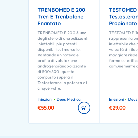
TRENBOMED E 200
TESTOMED 
Tren E Trenbolone
Testostero
Enantato
Propionato
TRENBOMED E 200 è uno
TESTOMED P 1
degli steroidi anabolizzanti
rappresenta u
iniettabili più potenti
iniettabile che
disponibili sul mercato.
velocità di rilas
Vantando un notevole
maggiore rispet
profilo di valutazione
forme esterific
androgeno/anabolizzante
comunemente di
di 500:500, questo
composto supera il
Testosterone in potenza di
cinque volte.
Iniezioni
Deus Medical
Iniezioni
Deus
€
55.00
€
29.00