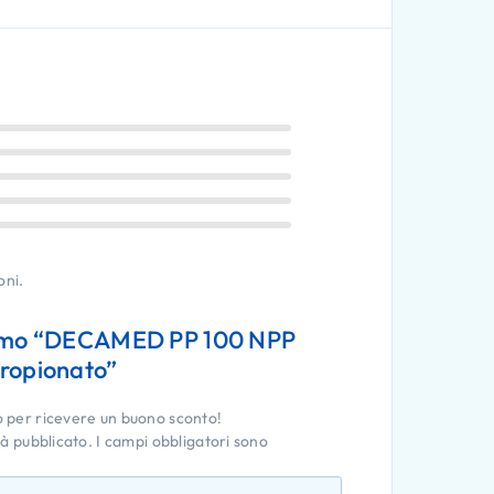
oni.
rimo “DECAMED PP 100 NPP
propionato”
o per ricevere un buono sconto!
rà pubblicato.
I campi obbligatori sono