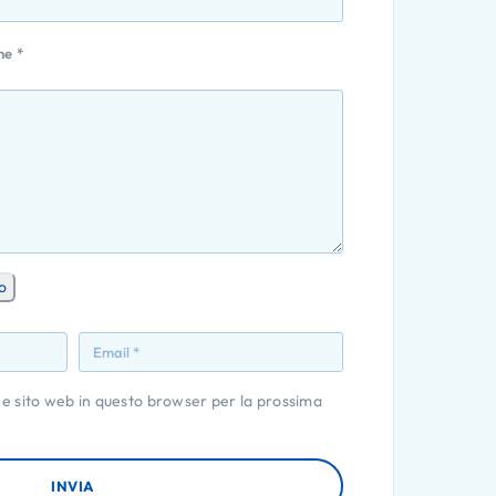
one
*
o
 e sito web in questo browser per la prossima