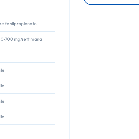
e fenilpropionato
00-700 mg/settimana
le
le
le
le