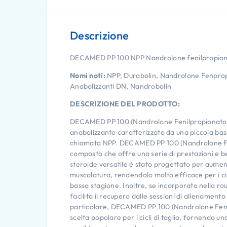
Descrizione
DECAMED PP 100 NPP Nandrolone fenilpropio
Nomi noti:
NPP, Durabolin, Nandrolone Fenprop
Anabolizzanti DN, Nandrobolin
DESCRIZIONE DEL PRODOTTO:
DECAMED PP 100 (Nandrolone Fenilpropionato) 
anabolizzante caratterizzato da una piccola b
chiamata NPP. DECAMED PP 100 (Nandrolone Fe
composto che offre una serie di prestazioni e b
steroide versatile è stato progettato per aumen
muscolatura, rendendolo molto efficace per i cic
bassa stagione. Inoltre, se incorporato nella rou
facilita il recupero dalle sessioni di allenamento 
particolare, DECAMED PP 100 (Nandrolone Feni
scelta popolare per i cicli di taglio, fornendo u