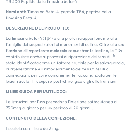
TB 500 Peptide della timosina beta-4
Nomi noti:
Timosina Beta-4, peptide TB4, peptide della
timosina Beta-4.
DESCRIZIONE DEL PRODOTTO:
La timosina beta-4 (Tβ4) è una proteina appartenente alla
famiglia dei sequestratori di monomeri di actina. Oltre alla sua
funzione di importante molecola sequestrante l’actina, la Tβ4
contribuisce anche ai processi di riparazione dei tessuti. È
stata identificata come un fattore cruciale per la salvaguardia,
la rigenerazione e il rimodellamento dei tessuti feriti o
danneggiati, per cui è comunemente raccomandata per le
lesioni acute, il recupero post-chirurgico e gli atleti anziani.
LINEE GUIDA PER L’UTILIZZO:
Le istruzioni per l’uso prevedono l’iniezione sottocutanea di
750mcg al giorno per un periodo di 20 giorni..
CONTENUTO DELLA CONFEZIONE:
1 scatola con 1 fiala da 2 mg.