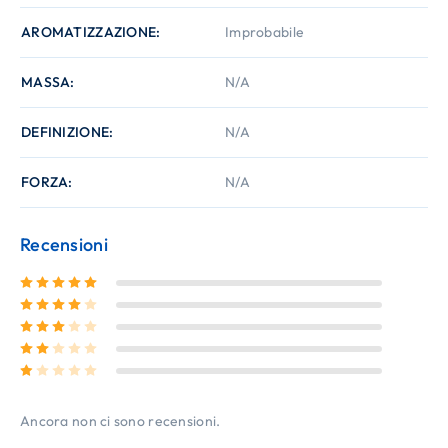
AROMATIZZAZIONE
Improbabile
MASSA
N/A
DEFINIZIONE
N/A
FORZA
N/A
Recensioni
Valutato
5
su 5
Valutato
4
su 5
Valutato
3
su 5
Valutato
2
su 5
Valutato
1
su 5
Ancora non ci sono recensioni.