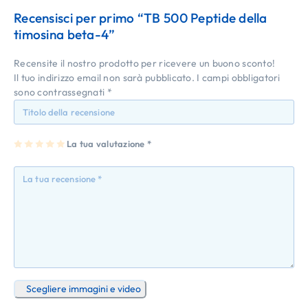
Recensisci per primo “TB 500 Peptide della
timosina beta-4”
Recensite il nostro prodotto per ricevere un buono sconto!
Il tuo indirizzo email non sarà pubblicato.
I campi obbligatori
sono contrassegnati
*
1
2
3
4
La tua valutazione
5
*
st
st
st
st
st
ell
ell
ell
ell
ell
a
e
e
e
e
su
su
su
su
su
5
5
5
5
5
Scegliere immagini e video