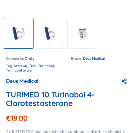
Categoria:
Orale
Brand:
Deus Medical
Tag:
Steroidi
,
Tbol
,
Turinabol
,
Turinabol orale
Deus Medical
TURIMED 10 Turinabol 4-
Clorotestosterone
€
19.00
TURIMED 10 è uno steroide che combina le strutture chimiche