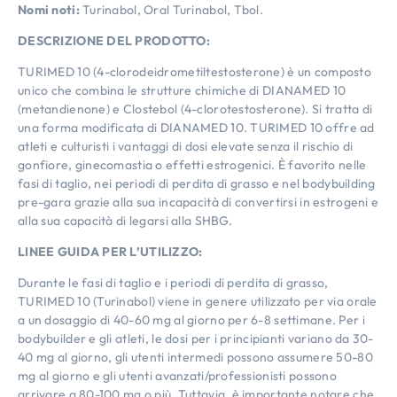
Nomi noti:
Turinabol, Oral Turinabol, Tbol.
DESCRIZIONE DEL PRODOTTO:
TURIMED 10 (4-clorodeidrometiltestosterone) è un composto
unico che combina le strutture chimiche di DIANAMED 10
(metandienone) e Clostebol (4-clorotestosterone). Si tratta di
una forma modificata di DIANAMED 10. TURIMED 10 offre ad
atleti e culturisti i vantaggi di dosi elevate senza il rischio di
gonfiore, ginecomastia o effetti estrogenici. È favorito nelle
fasi di taglio, nei periodi di perdita di grasso e nel bodybuilding
pre-gara grazie alla sua incapacità di convertirsi in estrogeni e
alla sua capacità di legarsi alla SHBG.
LINEE GUIDA PER L’UTILIZZO:
Durante le fasi di taglio e i periodi di perdita di grasso,
TURIMED 10 (Turinabol) viene in genere utilizzato per via orale
a un dosaggio di 40-60 mg al giorno per 6-8 settimane. Per i
bodybuilder e gli atleti, le dosi per i principianti variano da 30-
40 mg al giorno, gli utenti intermedi possono assumere 50-80
mg al giorno e gli utenti avanzati/professionisti possono
arrivare a 80-100 mg o più. Tuttavia, è importante notare che