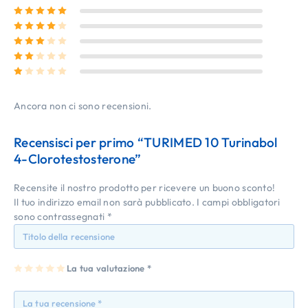
Valutato
5
su 5
Valutato
4
su 5
Valutato
3
su 5
Valutato
2
su 5
Valutato
1
su 5
Ancora non ci sono recensioni.
Recensisci per primo “TURIMED 10 Turinabol
4-Clorotestosterone”
Recensite il nostro prodotto per ricevere un buono sconto!
Il tuo indirizzo email non sarà pubblicato.
I campi obbligatori
sono contrassegnati
*
1
2
3
4
La tua valutazione
5
*
st
st
st
st
st
ell
ell
ell
ell
ell
a
e
e
e
e
su
su
su
su
su