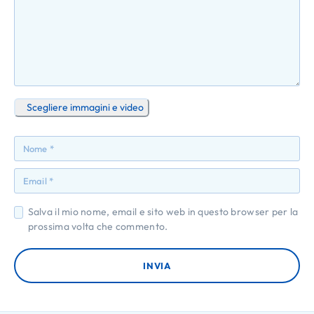
5
5
5
5
5
Scegliere immagini e video
Salva il mio nome, email e sito web in questo browser per la
prossima volta che commento.