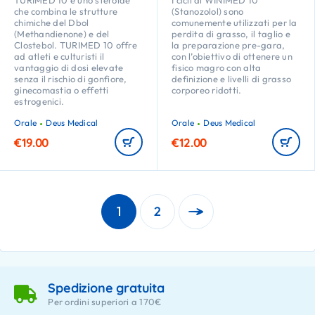
TURIMED 10 è uno steroide
I cicli di WINIMED 10
che combina le strutture
(Stanozolol) sono
chimiche del Dbol
comunemente utilizzati per la
(Methandienone) e del
perdita di grasso, il taglio e
Clostebol. TURIMED 10 offre
la preparazione pre-gara,
ad atleti e culturisti il
con l’obiettivo di ottenere un
vantaggio di dosi elevate
fisico magro con alta
senza il rischio di gonfiore,
definizione e livelli di grasso
ginecomastia o effetti
corporeo ridotti.
estrogenici.
Orale
Deus Medical
Orale
Deus Medical
€
19.00
€
12.00
1
2
Spedizione gratuita
Per ordini superiori a 170€