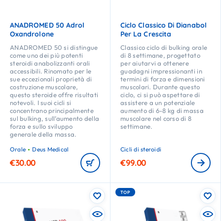
ANADROMED 50 Adrol
Ciclo Classico Di Dianabol
Oxandrolone
Per La Crescita
ANADROMED 50 si distingue
Classico ciclo di bulking orale
come uno dei più potenti
di 8 settimane, progettato
steroidi anabolizzanti orali
per aiutarvi a ottenere
accessibili. Rinomato per le
guadagni impressionanti in
sue eccezionali proprietà di
termini di forza e dimensioni
costruzione muscolare,
muscolari. Durante questo
questo steroide offre risultati
ciclo, ci si può aspettare di
notevoli. I suoi cicli si
assistere a un potenziale
concentrano principalmente
aumento di 6-8 kg di massa
sul bulking, sull’aumento della
muscolare nel corso di 8
forza e sullo sviluppo
settimane.
generale della massa.
Orale
Deus Medical
Cicli di steroidi
€
30.00
€
99.00
TOP