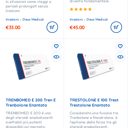
diventa fondamentale.
in situazioni come viaggi o
periodi prolungati senza
Valutato
5.00
su 5
iniezioni.
Iniezioni
Deus Medical
Iniezioni
Deus Medical
€
33.00
€
45.00
TRENBOMED E 200 Tren E
TRESTOLONE E 100 Trest
Trenbolone Enantato
Trestolone Enantato
TRENBOMED E 200 è uno
Considerato una fusione tra
degli steroidi anabolizzanti
Trenbolone e Nandrolone, è
iniettabili più potenti
l’epitome della forza tra gli
disponibili sul mercato.
steroidi anabolizzanti.