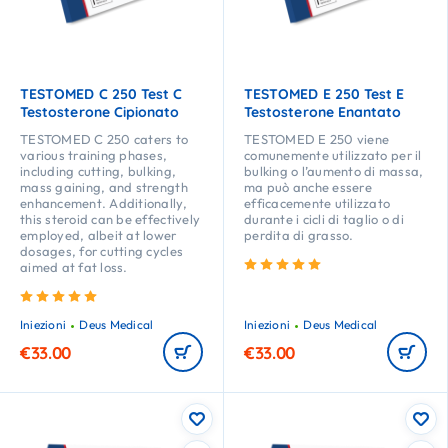
TESTOMED C 250 Test C
TESTOMED E 250 Test E
Testosterone Cipionato
Testosterone Enantato
TESTOMED C 250 caters to
TESTOMED E 250 viene
various training phases,
comunemente utilizzato per il
including cutting, bulking,
bulking o l’aumento di massa,
mass gaining, and strength
ma può anche essere
enhancement. Additionally,
efficacemente utilizzato
this steroid can be effectively
durante i cicli di taglio o di
employed, albeit at lower
perdita di grasso.
dosages, for cutting cycles
Valutato
5.00
su 5
aimed at fat loss.
Valutato
5.00
su 5
Iniezioni
Deus Medical
Iniezioni
Deus Medical
€
33.00
€
33.00