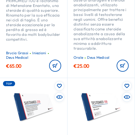
base di androgeni e steroidi
PRIMOMED 100 è l’acronimo
anabolizzanti, utilizzato
di Metenolone Enantato, uno
principalmente per trattare i
steroide di qualità superiore.
bassi livelli di testosterone
Rinomato per la sua efficacia
negli uomini. Offre benefici
nei cicli di taglio. È uno
distintivi senza essere
steroide eccezionale per la
classificato come steroide
perdita di grasso ed è
anabolizzante a causa della
favorito da molti bodybuilder
sua attività anabolizzante
competitivi.
minima o addirittura
trascurabile.
Brucia Grassi
Iniezioni
Deus Medical
Orale
Deus Medical
€
65.00
€
25.00
TOP