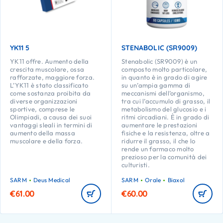
YK11 5
STENABOLIC (SR9009)
YK11 offre. Aumento della
Stenabolic (SR9009) è un
crescita muscolare, ossa
composto molto particolare,
rafforzate, maggiore forza.
in quanto è in grado di agire
L’YK11 è stato classificato
su un’ampia gamma di
come sostanza proibita da
meccanismi dell’organismo,
diverse organizzazioni
tra cui l’accumulo di grasso, il
sportive, comprese le
metabolismo del glucosio e i
Olimpiadi, a causa dei suoi
ritmi circadiani. È in grado di
vantaggi sleali in termini di
aumentare le prestazioni
aumento della massa
fisiche e la resistenza, oltre a
muscolare e della forza.
ridurre il grasso, il che lo
rende un farmaco molto
prezioso per la comunità dei
culturisti.
SARM
Deus Medical
SARM
Orale
Biaxol
€
61.00
€
60.00