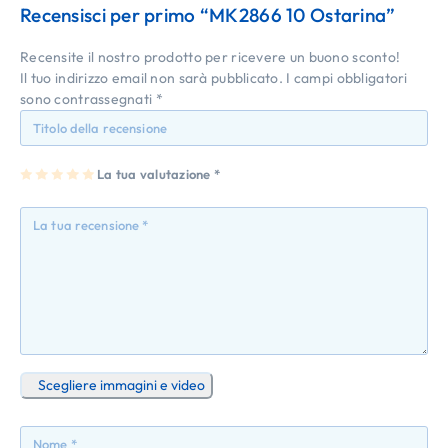
Recensisci per primo “MK2866 10 Ostarina”
Recensite il nostro prodotto per ricevere un buono sconto!
Il tuo indirizzo email non sarà pubblicato.
I campi obbligatori
sono contrassegnati
*
1
2
3
4
La tua valutazione
5
*
st
st
st
st
st
ell
ell
ell
ell
ell
a
e
e
e
e
su
su
su
su
su
5
5
5
5
5
Scegliere immagini e video