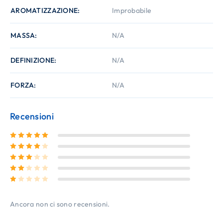
AROMATIZZAZIONE
Improbabile
MASSA
N/A
DEFINIZIONE
N/A
FORZA
N/A
Recensioni
Valutato
5
su 5
Valutato
4
su 5
Valutato
3
su 5
Valutato
2
su 5
Valutato
1
su 5
Ancora non ci sono recensioni.