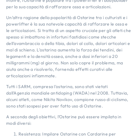
Inoltre, l’Ostarine è popolare tra i powerlifter e i bodybuilder
per la sua capacità di rafforzare ossa e articolazioni.
Un’altra ragione della popolarità di Ostarine tra i culturisti e i
powerlifter è la sua notevole capacità di rafforzare le ossa e
le articolazioni. Si tratta di un aspetto cruciale per gli atleti che
spesso si imbattono in infortuni fastidiosi come stecche
dell’avambraccio o della tibia, dolori al collo, dolori articolari e
mal di schiena. L’ostarina aumenta la forza dei tendini, dei
legamenti e la densità ossea, anche a dosi inferiori a 20
milligrammi (mg) al giorno. Non solo copre il problema, ma
aiuta anche a risolverlo, fornendo effetti curativi alle
articolazioni infiammate.
Tutti i SARM, compresa l’ostarina, sono stati vietati
dall’Agenzia mondiale antidoping (WADA) nel 2008. Tuttavia,
alcuni atleti, come Nikita Novikov, campione russo di ciclismo,
sono stati sospesi per aver fatto uso di Ostarine.
A seconda degli obiettivi, l’Ostarine può essere impilata in
modi diversi:
Resistenza: Impilare Ostarine con Cardarine per