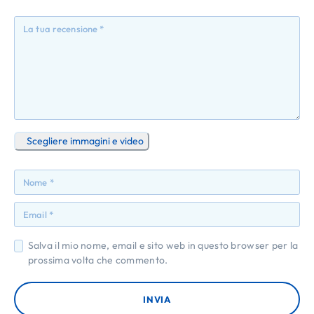
st
st
st
st
st
ell
ell
ell
ell
ell
a
e
e
e
e
su
su
su
su
su
5
5
5
5
5
Scegliere immagini e video
Salva il mio nome, email e sito web in questo browser per la
prossima volta che commento.