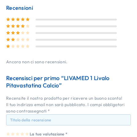
Recensioni
Valutato
5
su 5
Valutato
4
su 5
Valutato
3
su 5
Valutato
2
su 5
Valutato
1
su 5
Ancora non ci sono recensioni.
Recensisci per primo “LIVAMED 1 Livalo
Pitavastatina Calcio”
Recensite il nostro prodotto per ricevere un buono sconto!
Il tuo indirizzo email non sarà pubblicato.
I campi obbligatori
sono contrassegnati
*
1
2
3
4
La tua valutazione
5
*