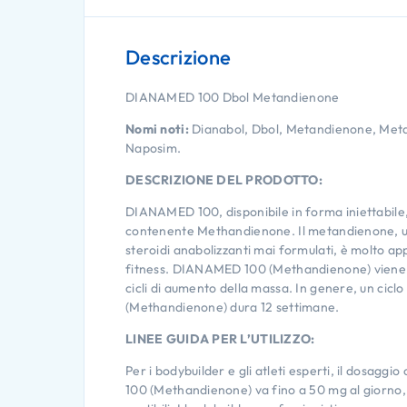
Descrizione
DIANAMED 100 Dbol Metandienone
Nomi noti:
Dianabol, Dbol, Metandienone, Met
Naposim.
DESCRIZIONE DEL PRODOTTO:
DIANAMED 100, disponibile in forma iniettabil
contenente Methandienone. Il metandienone, uno
steroidi anabolizzanti mai formulati, è molto ap
fitness. DIANAMED 100 (Methandienone) viene sp
cicli di aumento della massa. In genere, un cic
(Methandienone) dura 12 settimane.
LINEE GUIDA PER L’UTILIZZO:
Per i bodybuilder e gli atleti esperti, il dosagg
100 (Methandienone) va fino a 50 mg al giorno, c