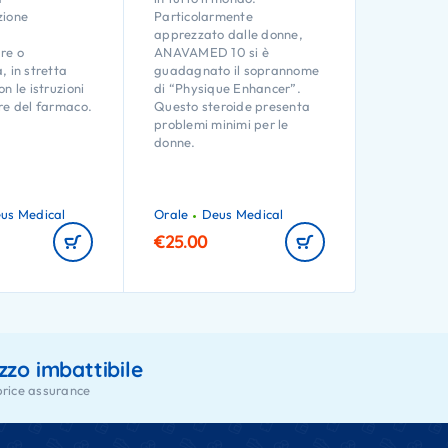
zione
Particolarmente
apprezzato dalle donne,
re o
ANAVAMED 10 si è
, in stretta
guadagnato il soprannome
n le istruzioni
di “Physique Enhancer”.
re del farmaco.
Questo steroide presenta
problemi minimi per le
donne.
us Medical
Orale
Deus Medical
€
25.00
zzo imbattibile
price assurance