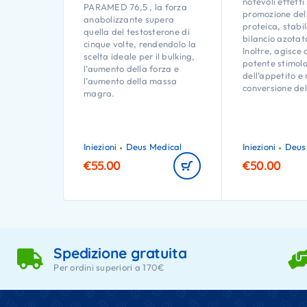
notevoli effetti
PARAMED 76,5 , la forza
promozione dell
anabolizzante supera
proteica, stabi
quella del testosterone di
bilancio azotat
cinque volte, rendendolo la
Inoltre, agisce
scelta ideale per il bulking,
potente stimol
l’aumento della forza e
dell’appetito e 
l’aumento della massa
conversione del
magra.
Iniezioni
Deus Medical
Iniezioni
Deus
€
55.00
€
50.00
Spedizione gratuita
Per ordini superiori a 170€