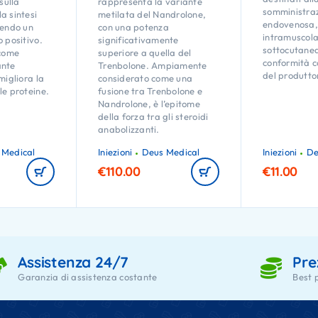
 sulla
rappresenta la variante
somministra
a sintesi
metilata del Nandrolone,
endovenosa,
lendo un
con una potenza
intramuscola
o positivo.
significativamente
sottocutanea
 come
superiore a quella del
conformità co
ante
Trenbolone. Ampiamente
del produtto
migliora la
considerato come una
le proteine.
fusione tra Trenbolone e
Nandrolone, è l’epitome
della forza tra gli steroidi
anabolizzanti.
 Medical
Iniezioni
Deus Medical
Iniezioni
De
€
110.00
€
11.00
Assistenza 24/7
Pre
Garanzia di assistenza costante
Best 