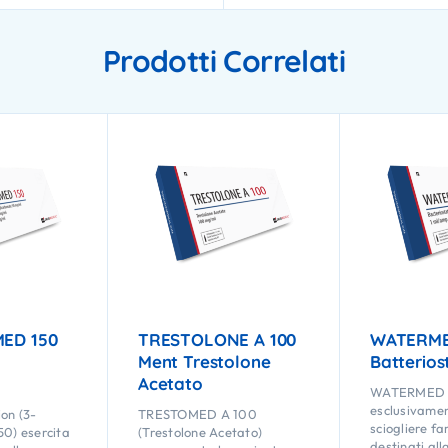
Prodotti Correlati
ED 150
TRESTOLONE A 100
WATERME
Ment Trestolone
Batterios
Acetato
WATERMED 
esclusivamen
on (3-
TRESTOMED A 100
sciogliere fa
) esercita
(Trestolone Acetato)
destinati all