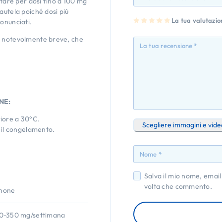
ptare per dosi fino a 100 mg
autela poiché dosi più
1
2
3
4
La tua valutazi
5
onunciati.
st
st
st
st
st
ell
ell
ell
ell
ell
a
e
e
e
e
a notevolmente breve, che
su
su
su
su
su
5
5
5
5
5
NE:
iore a 30°C.
Scegliere immagini e vide
e il congelamento.
Salva il mio nome, email
volta che commento.
none
50-350 mg/settimana