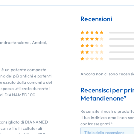
Recensioni
Valutato
5
su 5
Valutato
4
su 5
androstenolone, Anabol,
Valutato
3
su 5
Valutato
2
su 5
Valutato
1
su 5
e, è un potente composto
Ancora non ci sono recensi
 dei più antichi e potenti
prezzato dalla comunità del
esso utilizzato durante i
Recensisci per p
lo di DIANAMED 100
Metandienone”
Recensite il nostro prodott
Il tuo indirizzo email non sa
io consigliato di DIANAMED
contrassegnati
*
on effetti collaterali