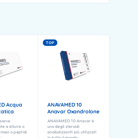
TOP
D Acqua
ANAVAMED 10
tatica
Anavar Oxandrolone
serve
ANAVAMED 10 Anavar è
te a diluire o
uno degli steroidi
rmaci o peptidi
anabolizzanti più utilizzati
a
in tutto il mondo.