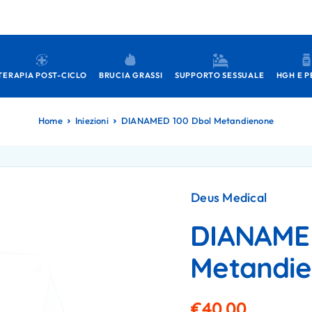
TERAPIA POST-CICLO
BRUCIA GRASSI
SUPPORTO SESSUALE
HGH E P
Home
Iniezioni
DIANAMED 100 Dbol Metandienone
Deus Medical
DIANAMED
Metandi
€
40.00