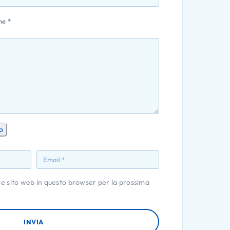
one
*
o
 e sito web in questo browser per la prossima