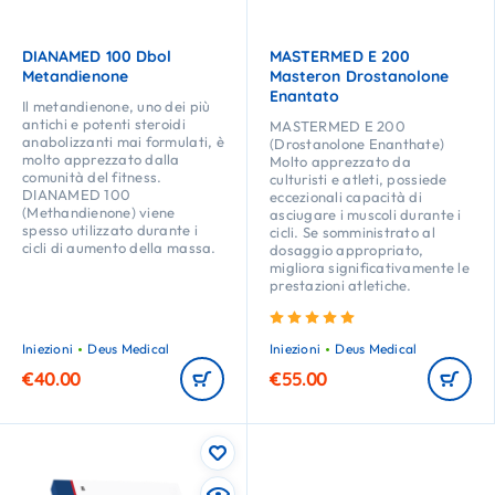
DIANAMED 100 Dbol
MASTERMED E 200
Metandienone
Masteron Drostanolone
Enantato
Il metandienone, uno dei più
antichi e potenti steroidi
MASTERMED E 200
anabolizzanti mai formulati, è
(Drostanolone Enanthate)
molto apprezzato dalla
Molto apprezzato da
comunità del fitness.
culturisti e atleti, possiede
DIANAMED 100
eccezionali capacità di
(Methandienone) viene
asciugare i muscoli durante i
spesso utilizzato durante i
cicli. Se somministrato al
cicli di aumento della massa.
dosaggio appropriato,
migliora significativamente le
prestazioni atletiche.
Valutato
5.00
su 5
Iniezioni
Deus Medical
Iniezioni
Deus Medical
€
40.00
€
55.00