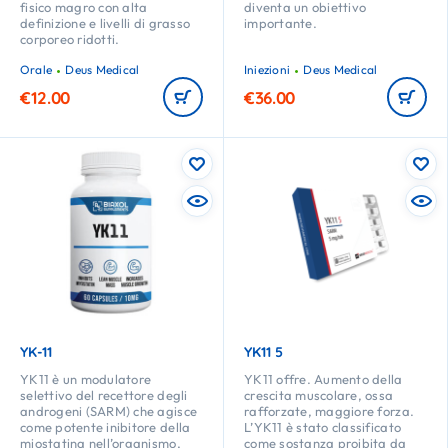
fisico magro con alta
diventa un obiettivo
definizione e livelli di grasso
importante.
corporeo ridotti.
Orale
Deus Medical
Iniezioni
Deus Medical
€
12.00
€
36.00
YK-11
YK11 5
YK11 è un modulatore
YK11 offre. Aumento della
selettivo del recettore degli
crescita muscolare, ossa
androgeni (SARM) che agisce
rafforzate, maggiore forza.
come potente inibitore della
L’YK11 è stato classificato
miostatina nell’organismo,
come sostanza proibita da