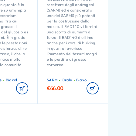
in quanto è in
recettore degli androgeni
re su un’ampia
(SARM) ed è considerato
eccanismi
uno dei SARMS più potenti
o, tra cui
per la costruzione della
 grasso, il
massa. Il RAD140 vi fornirà
del glucosio e i
una scorta di aumenti di
ani. È in grado
forza. Il RAD140 è ottimo
 le prestazioni
anche per i corsi di bulking,
esistenza, oltre
in quanto favorisce
rasso, il che lo
l’aumento dei tessuti magri
rmaco molto
e la perdita di grasso
 la comunità
corporeo.
.
e
Biaxol
SARM
Orale
Biaxol
€
66.00