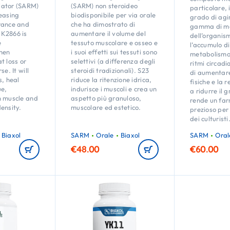
lator (SARM)
(SARM) non steroideo
particolare, 
easing
biodisponibile per via orale
grado di agi
rance and
che ha dimostrato di
gamma di m
K2866 is
aumentare il volume del
dell’organism
e
tessuto muscolare e osseo e
l’accumulo di
hen
i suoi effetti sui tessuti sono
metabolismo 
t loss or
selettivi (a differenza degli
ritmi circadi
se. It will
steroidi tradizionali). S23
di aumentare
s, heal
riduce la ritenzione idrica,
fisiche e la r
ue,
indurisce i muscoli e crea un
a ridurre il g
n muscle and
aspetto più granuloso,
rende un fa
ensity.
muscolare ed estetico.
prezioso per
dei culturisti
Biaxol
SARM
Orale
Biaxol
SARM
Oral
€
48.00
€
60.00