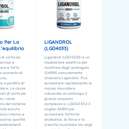
lo Per La
LIGANDROL
’equilibrio
(LGD4033)
i di cortisolo
Ligandrol (LGD4033) è un
annosi e
modulatore selettivo del
are a forte
recettore degli androgeni
do aumento di
(SARM) comunemente
asso,
chiamato Ligandrol. Può
o e perdita di
aumentare rapidamente la
lare. Le cause
massa muscolare,
evati di cortisolo
riducendo al contempo il
ici, come
grasso corporeo
nto del sistema
complessivo. LGD4033 è il
rale dovuto
miglior SARM per
fisico intenso e
aumentare l’attività
a scarsa qualità
anabolica, la forza e la
 cambiamenti
crescita muscolare sia negli