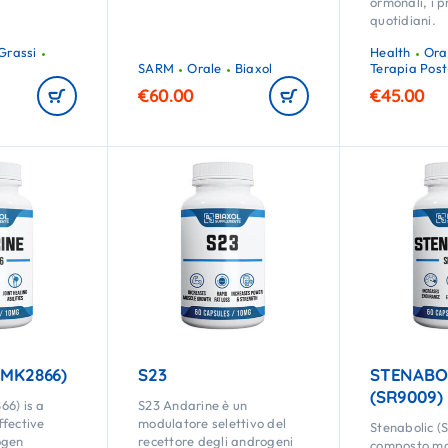
ormonali, i 
quotidiani.
Grassi
Health
Ora
SARM
Orale
Biaxol
Terapia Post
€
60.00
€
45.00
(MK2866)
S23
STENABO
(SR9009)
66) is a
S23 Andarine è un
ffective
modulatore selettivo del
Stenabolic (
ogen
recettore degli androgeni
composto mo