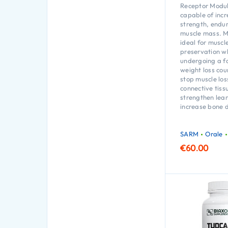
Receptor Modu
capable of incr
strength, endu
muscle mass. M
ideal for muscl
preservation w
undergoing a fa
weight loss cour
stop muscle los
connective tiss
strengthen lea
increase bone d
SARM
Orale
€
60.00