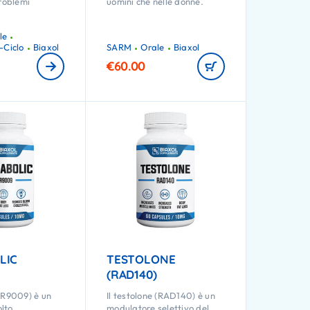
problemi
uomini che nelle donne.
le
-Ciclo
Biaxol
SARM
Orale
Biaxol
€
60.00
LIC
TESTOLONE
(RAD140)
SR9009) è un
Il testolone (RAD140) è un
lto
modulatore selettivo del