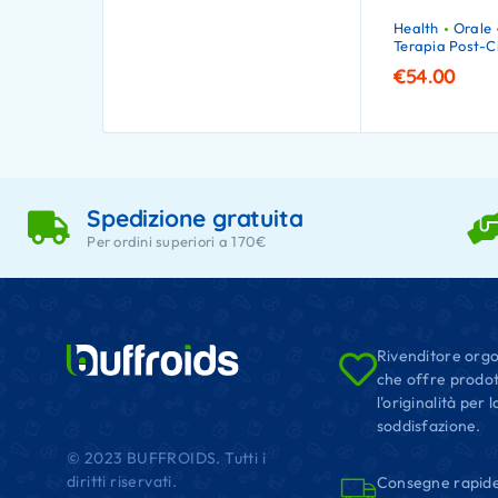
Health
Orale
Terapia Post-Ci
€
54.00
Spedizione gratuita
Per ordini superiori a 170€
Rivenditore orgo
che offre prodot
l'originalità per
soddisfazione.
© 2023 BUFFROIDS. Tutti i
diritti riservati.
Consegne rapide i