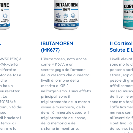
A
IBUTAMOREN
Il Cortiso
(MK677)
Salute E L
GW501516) è
L’ibutamoren, noto anche
Livelli elevat
PPAR-delta
come MK677, è un
sono molto d
liferator-
secretagogo dell’ormone
possono port
tor delta) e
della crescita che aumenta i
stress, rapi
 che
livelli di ormone della
peso e di gr
on ha un
crescita e IGF-1
affaticament
sui recettori
nell’organismo. I suoi effetti
massa musco
. La
principali sono il
dei livelli el
501516) è
miglioramento della massa
sono moltepl
comunità dei
ossea e muscolare, della
l’affaticame
a sua
densità minerale ossea e il
nervoso cent
di bruciare i
miglioramento del sonno,
all’esercizio 
i tempi di
della memoria e del
ripetitivo, l
entare la
sistema immunitario.
del sonno, i