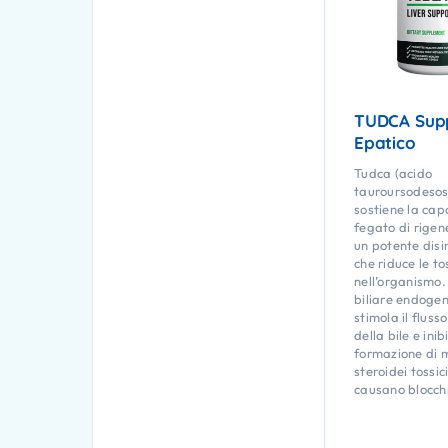
TUDCA Sup
Epatico
Tudca (acido
tauroursodesoss
sostiene la cap
fegato di rigen
un potente disi
che riduce le to
nell’organismo
biliare endogen
stimola il fluss
della bile e inib
formazione di m
steroidei tossic
causano blocchi 