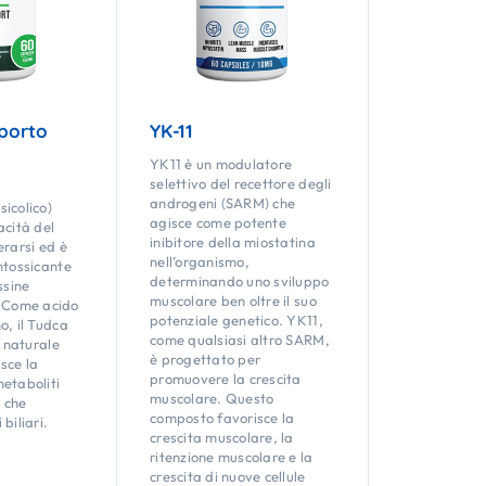
porto
YK-11
YK11 è un modulatore
selettivo del recettore degli
androgeni (SARM) che
icolico)
agisce come potente
acità del
inibitore della miostatina
erarsi ed è
nell’organismo,
ntossicante
determinando uno sviluppo
ssine
muscolare ben oltre il suo
. Come acido
potenziale genetico. YK11,
o, il Tudca
come qualsiasi altro SARM,
o naturale
è progettato per
isce la
promuovere la crescita
etaboliti
muscolare. Questo
i che
composto favorisce la
biliari.
crescita muscolare, la
ritenzione muscolare e la
crescita di nuove cellule