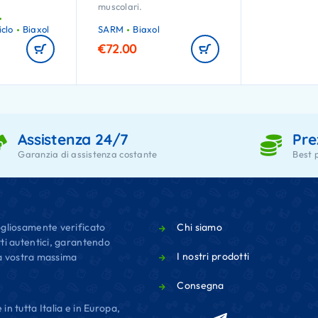
muscolari.
clo
Biaxol
SARM
Biaxol
€
72.00
Assistenza 24/7
Pre
Garanzia di assistenza costante
Best 
gliosamente verificato
Chi siamo
ti autentici, garantendo
I nostri prodotti
 la vostra massima
Consegna
n tutta Italia e in Europa,