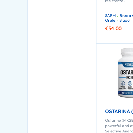
resistenza.
SARM
Brucia 
Orale
Biaxol
€
54.00
OSTARINA 
Ostarine (MK28
powerful and e
Selective Andr