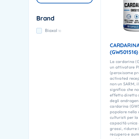
Brand
Biaxol
10
CARDARIN
(GW501516)
La cardarina (
un attivatore 
(peroxisome pro
activated recep
non un SARM, il
significa che n
effetto diretto 
degli androgeni
cardarina (GW
popolare nella 
culturisti per l
capacità unica 
grassi, ridurre 
recupero e aum