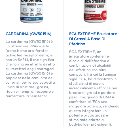
CARDARINA (GW501516)
ECA EXTREME Bruciatore
Di Grassi A Base Di
La cardarina (GW501516) è
Efedrina
un attivatore PPAR-delta
(peroxisome proliferator-
ECA EXTREME, un
activated receptor delta) e
integratore contenente
non un SARM, il che significa
alcaloidi dell’efedrina e
che non ha un effetto diretto
combinazioni di alcaloidi
sui recettori degli androgeni.
dell’efedrina con altri
La cardarina (GW501516) è
composti, tra cui la famosa
popolare nella comunità dei
sigla ECA, ha dimostrato in
culturisti per la sua capacità
studi clinici di essere
unica di bruciare i grassi,
incredibilmente efficace per
ridurre i tempi di recupero e
bruciare i grassi e perdere
aumentare la resistenza.
peso. L’aggiunta di DMAA
conferisce all’ECA una
maggiore potenza, rendendo
questo integratore un
potente bruciagrassi e
stimolante adatto ai
bodybuilder più esigenti.