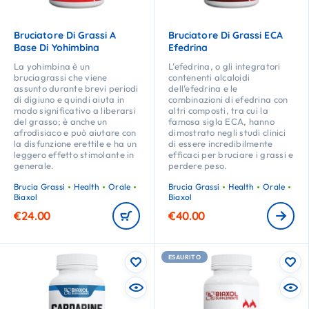
Bruciatore Di Grassi A
Bruciatore Di Grassi ECA
Base Di Yohimbina
Efedrina
La yohimbina è un
L’efedrina, o gli integratori
bruciagrassi che viene
contenenti alcaloidi
assunto durante brevi periodi
dell’efedrina e le
di digiuno e quindi aiuta in
combinazioni di efedrina con
modo significativo a liberarsi
altri composti, tra cui la
del grasso; è anche un
famosa sigla ECA, hanno
afrodisiaco e può aiutare con
dimostrato negli studi clinici
la disfunzione erettile e ha un
di essere incredibilmente
leggero effetto stimolante in
efficaci per bruciare i grassi e
generale.
perdere peso.
Brucia Grassi
Health
Orale
Brucia Grassi
Health
Orale
Biaxol
Biaxol
€
24.00
€
40.00
ESAURITO