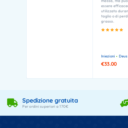
massa, ma può
essere efficac
utilizzato durant
taglio o di perd
grasso.
Va
Iniezioni
Deus
€
33.00
Spedizione gratuita
Per ordini superiori a 170€