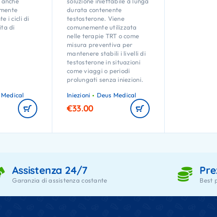
 anche
soluzione iniettabile a lunga
emente
durata contenente
e i cicli di
testosterone. Viene
ita di
comunemente utilizzata
nelle terapie TRT o come
misura preventiva per
lutato
5.00
su 5
mantenere stabili i livelli di
testosterone in situazioni
come viaggi o periodi
prolungati senza iniezioni.
 Medical
Iniezioni
Deus Medical
€
33.00
Assistenza 24/7
Pre
Garanzia di assistenza costante
Best 