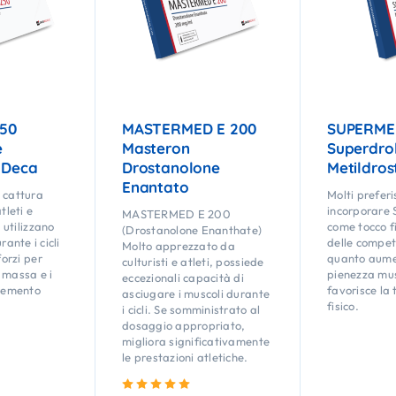
50
MASTERMED E 200
SUPERME
e
Masteron
Superdro
 Deca
Drostanolone
Metildro
Enantato
cattura
Molti prefer
tleti e
incorporare
MASTERMED E 200
o utilizzano
come tocco f
(Drostanolone Enanthate)
nte i cicli
delle competi
Molto apprezzato da
forzi per
quanto aume
culturisti e atleti, possiede
 massa e i
pienezza mu
eccezionali capacità di
cremento
favorisce la
asciugare i muscoli durante
fisico.
i cicli. Se somministrato al
dosaggio appropriato,
migliora significativamente
le prestazioni atletiche.
Valutato
5.00
su 5