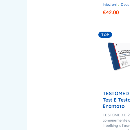
Iniezioni
Deus
€
42.00
TOP
TESTOMED 
Test E Test
Enantato
TESTOMED E 2
comunemente ut
il bulking o l’a