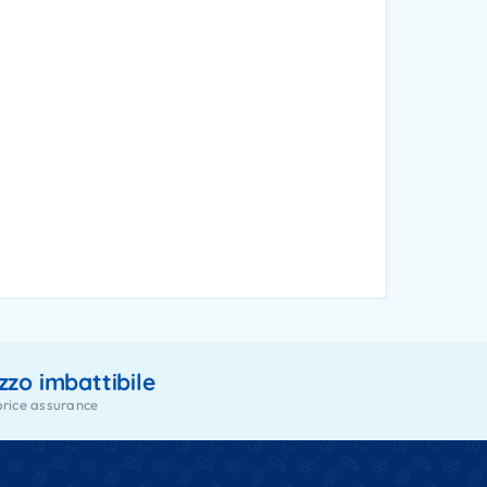
zzo imbattibile
price assurance