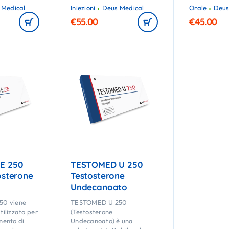
 Medical
Iniezioni
Deus Medical
Orale
Deus
€
55.00
€
45.00
E 250
TESTOMED U 250
osterone
Testosterone
Undecanoato
50 viene
TESTOMED U 250
ilizzato per
(Testosterone
umento di
Undecanoato) è una