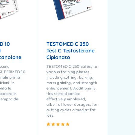
D 10
TESTOMED C 250
l
Test C Testosterone
stanolone
Cipionato
iscono
TESTOMED C 250 caters to
 SUPERMED 10
various training phases,
inale prima
including cutting, bulking,
zioni, in
mass gaining, and strength
nta la
enhancement. Additionally,
scolare e
this steroid can be
 tempra del
effectively employed,
albeit at lower dosages, for
cutting cycles aimed at fat
loss.
Valutato
5.00
su 5