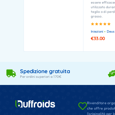
essere efficac
utilizzato durant
taglio o di perd
grasso.
Va
Iniezioni
Deus
€
33.00
Spedizione gratuita
Per ordini superiori a 170€
Rivenditore orgo
che offre prodot
l'originalità per