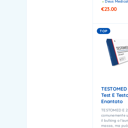
Deus Medica
€
23.00
TOP
TESTOMED 
Test E Test
Enantato
TESTOMED E 2
comunemente ut
il bulking o l’a
massa, ma può