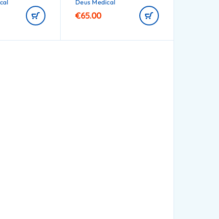
cal
Deus Medical
€
65.00