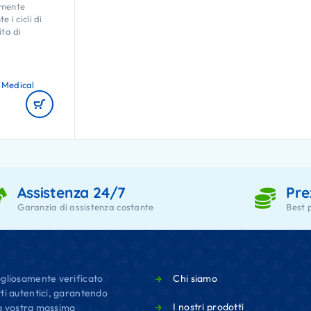
emente
e i cicli di
ita di
lutato
5.00
su 5
 Medical
Assistenza 24/7
Pre
Garanzia di assistenza costante
Best 
gliosamente verificato
Chi siamo
ti autentici, garantendo
I nostri prodotti
 la vostra massima