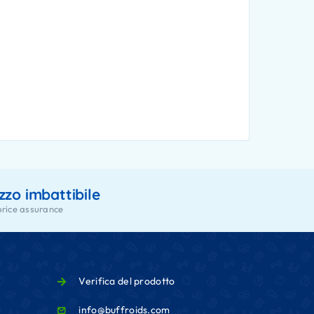
zzo imbattibile
price assurance
Verifica del prodotto
info@buffroids.com