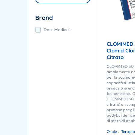
Brand
Deus Medical
5
CLOMIMED 
Clomid Clo
Citrato
CLOMIMED 50 
ampiamente ric
per la sua note
capacità di sti
produzione end
testosterone. C
CLOMIMED 50 (
citrato) un com
prezioso per gli 
bodybuilder ch
di steroidi anab
Orale
Terapia