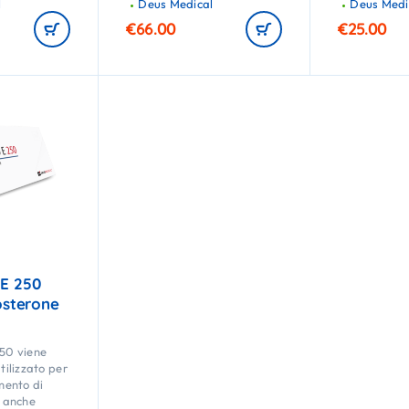
l
Deus Medical
Deus Medi
€
66.00
€
25.00
E 250
osterone
50 viene
ilizzato per
umento di
 anche