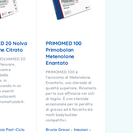
D 20 Nolva
PRIMOMED 100
e Citrato
Primobolan
Metenolone
i NOLVAMED 20
Enantato
ttenuare,
venire
PRIMOMED 100 è
della
l’acronimo di Metenolone
, in
Enantato, uno steroide di
quando in un
qualità superiore. Rinomato
 inseriti
per la sua efficacia nei cicli
olizzanti
di taglio. È uno steroide
romatizzabili.
eccezionale per la perdita
di grasso ed è favorito da
molti bodybuilder
competitivi.
pia Post-Ciclo
Brucia Grassi
Iniezioni