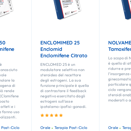
50
ENCLOMIMED 25
NOLVAME
mifene
Enclomid
Tamoxifen
Enclomifene Citrato
Lo scopo d
è quello di a
è
ENCLOMED 25 è un
ridurre e pre
onosciuto
modulatore selettivo non
l’insorgenza 
vole
steroideo del recettore
ginecomastia
molare la
degli estrogeni. La sua
particolare 
ogena di
funzione principale è quella
ciclo vengono
iò rende
di contrastare il feedback
steroidi anab
Clomifene
negativo esercitato dagli
moderati o a
posto
estrogeni sull’asse
atleti e i
ipotalamo-ipofisi-gonadi.
e fanno uso
Valutato
5.00
su 5
olizzanti.
 Post-Ciclo
Orale
Terapia Post-Ciclo
Orale
Tera