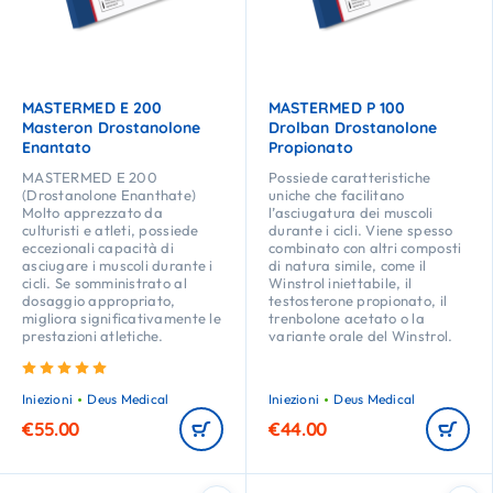
MASTERMED E 200
MASTERMED P 100
Masteron Drostanolone
Drolban Drostanolone
Enantato
Propionato
MASTERMED E 200
Possiede caratteristiche
(Drostanolone Enanthate)
uniche che facilitano
Molto apprezzato da
l’asciugatura dei muscoli
culturisti e atleti, possiede
durante i cicli. Viene spesso
eccezionali capacità di
combinato con altri composti
asciugare i muscoli durante i
di natura simile, come il
cicli. Se somministrato al
Winstrol iniettabile, il
dosaggio appropriato,
testosterone propionato, il
migliora significativamente le
trenbolone acetato o la
prestazioni atletiche.
variante orale del Winstrol.
Valutato
5.00
su 5
Iniezioni
Deus Medical
Iniezioni
Deus Medical
€
55.00
€
44.00