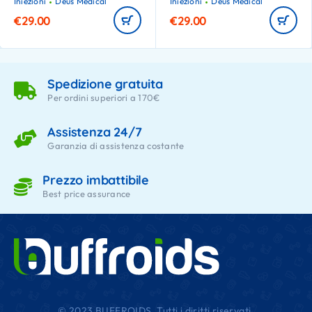
Iniezioni
Deus Medical
Iniezioni
Deus Medical
€
29.00
€
29.00
Spedizione gratuita
Per ordini superiori a 170€
Assistenza 24/7
Garanzia di assistenza costante
Prezzo imbattibile
Best price assurance
© 2023 BUFFROIDS. Tutti i diritti riservati.