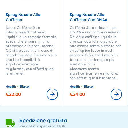
Spray Nasale Alla
Spray Nasale Alla
Caffeina
Caffeina Con DMAA
Nasal Caffeine è un
Caffeina Spray Nasale con
integratore di caffeina
DMAA è una combinazione di
liquida in un comodo formato
DMAA e caffeina liquida in
spray, che si somministra
una comoda forma spray e
premendolo in pochi secondi.
può essere somministrata con
Ciò si traduce in un tasso di
un semplice tocco in pochi
assorbimento più elevato e in
secondi. Ciò si traduce in un
una biodisponibilità
tasso di assorbimento più
significativamente
elevato e in un
migliorata, con effetti quasi
bioassorbimento
istantanei.
significativamente migliore,
con effetti quasi istantanei.
Health
Biaxol
Health
Biaxol
€
22.00
€
24.00
Spedizione gratuita
Per ordini superiori a 170€